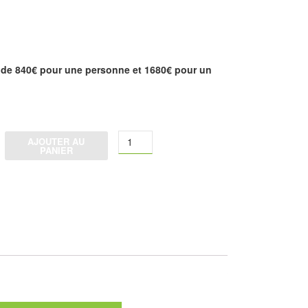
 de 840€ pour une personne et 1680€ pour un
quantité
AJOUTER AU
de
PANIER
2e
ACOMPTE
/
Voyage
Jardins
et
Oasis
du
Maroc
-
COMPLET