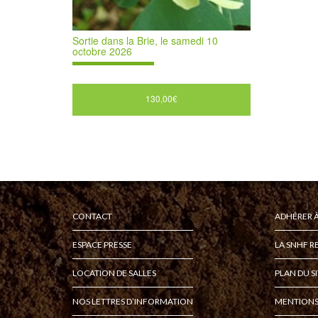
Sortie dans la Brie, le samedi 10
octobre 2026
130,00
€
CONTACT
ADHÉRER À
ESPACE PRESSE
LA SNHF R
LOCATION DE SALLES
PLAN DU S
NOS LETTRES D’INFORMATION
MENTIONS