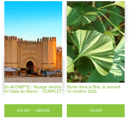
2e ACOMPTE / Voyage Jardins
Sortie dans la Brie, le samedi
et Oasis du Maroc – COMPLET
10 octobre 2026
840,00
€
–
1 680,00
€
130,00
€