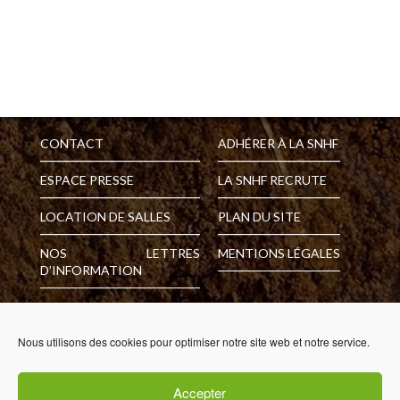
CONTACT
ADHÉRER À LA SNHF
ESPACE PRESSE
LA SNHF RECRUTE
LOCATION DE SALLES
PLAN DU SITE
NOS LETTRES
MENTIONS LÉGALES
D’INFORMATION
Fondée en 1827, la Société Nationale d'Horticulture de France
Nous utilisons des cookies pour optimiser notre site web et notre service.
est une association reconnue d'utilité publique et d'intérêt
général, qui réunit les passionnés de plantes et de jardins,
autour de valeurs communes comme l'envie de partager, le
Accepter
respect du végétal et plus globalement de l'environnement. Son