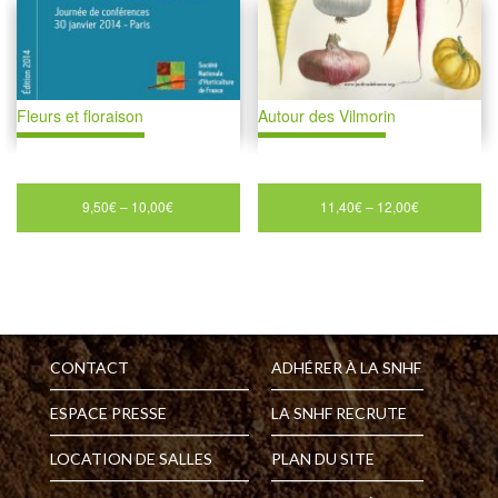
Fleurs et floraison
Autour des Vilmorin
9,50
€
–
10,00
€
11,40
€
–
12,00
€
CONTACT
ADHÉRER À LA SNHF
ESPACE PRESSE
LA SNHF RECRUTE
LOCATION DE SALLES
PLAN DU SITE