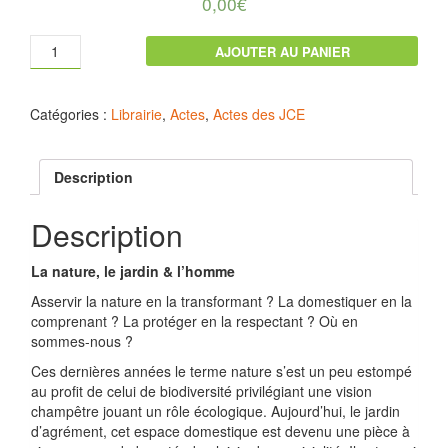
0,00
€
quantité
AJOUTER AU PANIER
de
[version
numérique]
Catégories :
Librairie
,
Actes
,
Actes des JCE
2018
LA
NATURE,
Description
LE
JARDIN
Description
&
L’HOMME
JCE89
La nature, le jardin & l’homme
Asservir la nature en la transformant ? La domestiquer en la
comprenant ? La protéger en la respectant ? Où en
sommes-nous ?
Ces dernières années le terme nature s’est un peu estompé
au profit de celui de biodiversité privilégiant une vision
champêtre jouant un rôle écologique. Aujourd’hui, le jardin
d’agrément, cet espace domestique est devenu une pièce à