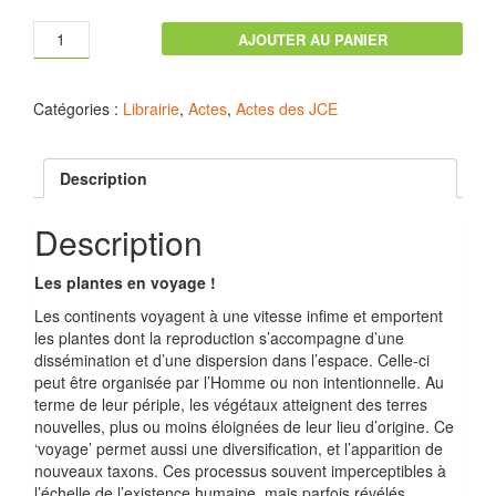
quantité
AJOUTER AU PANIER
de
[version
numérique]
Catégories :
Librairie
,
Actes
,
Actes des JCE
2019
LES
PLANTES
Description
EN
VOYAGE
Description
!
JCE34
Les plantes en voyage !
Les continents voyagent à une vitesse infime et emportent
les plantes dont la reproduction s’accompagne d’une
dissémination et d’une dispersion dans l’espace. Celle-ci
peut être organisée par l’Homme ou non intentionnelle. Au
terme de leur périple, les végétaux atteignent des terres
nouvelles, plus ou moins éloignées de leur lieu d’origine. Ce
‘voyage’ permet aussi une diversification, et l’apparition de
nouveaux taxons. Ces processus souvent imperceptibles à
l’échelle de l’existence humaine, mais parfois révélés,