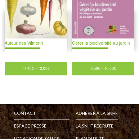
Autour des Vilmorin
Gérer la biodiversité au jardin
11,40
€
–
12,00
€
9,50
€
–
10,00
€
CONTACT
ADHÉRER À LA SNHF
ESPACE PRESSE
LA SNHF RECRUTE
LOCATION DE SALLES
PLAN DU SITE